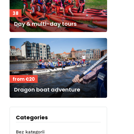
38
Day & multi-day tours
from €20
Dragon boat adventure
Categories
Bez kategorii