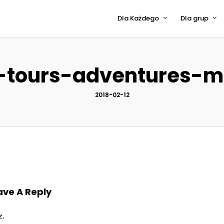
Dla Każdego
Dla grup
tours-adventures-mo
2018-02-12
ave A Reply
z.