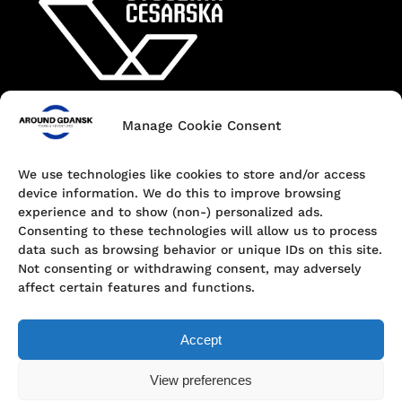
Manage Cookie Consent
Kontakt
+48 690 547 440
We use technologies like cookies to store and/or access
device information. We do this to improve browsing
Dokowa 1, 80-863 Gdańsk, Poland
experience and to show (non-) personalized ads.
Consenting to these technologies will allow us to process
hello@aroundgdansk.pl
data such as browsing behavior or unique IDs on this site.
Not consenting or withdrawing consent, may adversely
affect certain features and functions.
Accept
View preferences
Polityka prywatności
© Around Gdansk | Tours & Adventures