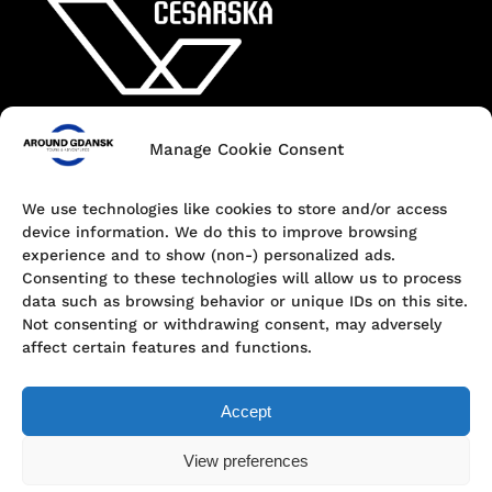
Manage Cookie Consent
Kontakt
+48 690 547 440
We use technologies like cookies to store and/or access
device information. We do this to improve browsing
Dokowa 1, 80-863 Gdańsk, Poland
experience and to show (non-) personalized ads.
Consenting to these technologies will allow us to process
hello@aroundgdansk.pl
data such as browsing behavior or unique IDs on this site.
Not consenting or withdrawing consent, may adversely
affect certain features and functions.
Accept
View preferences
Polityka prywatności
© Around Gdansk | Tours & Adventures