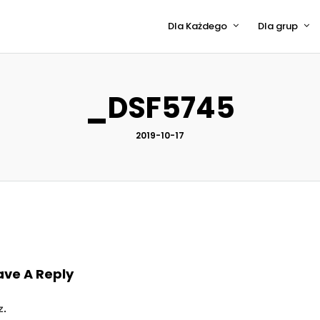
Dla Każdego
Dla grup
_DSF5745
2019-10-17
ave A Reply
z.